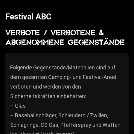
News
Festival ABC
Info
Media
VERBOTE / VERBOTENE &
ABGENOMMENE GEGENSTÄNDE
ZUM SHOP
Kontakt
Folgende Gegenstände/Materialien sind auf
BARRIEREFREIHEIT
ONLINE
dem gesamten Camping- und Festival-Areal
verboten und werden von den
Rückblicke
Sicherheitskräften einbehalten:
Galerien
– Glas
– Baseballschläger, Schleudern / Zwillen,
Schlagringe, CS Gas, Pfefferspray und Waffen