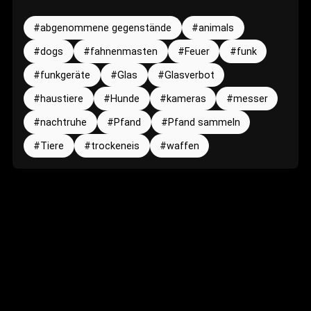
abgenommene gegenstände
animals
dogs
fahnenmasten
Feuer
funk
funkgeräte
Glas
Glasverbot
haustiere
Hunde
kameras
messer
nachtruhe
Pfand
Pfand sammeln
Tiere
trockeneis
waffen