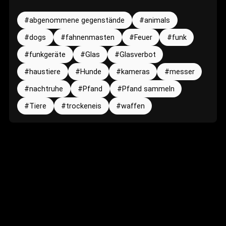
abgenommene gegenstände
animals
dogs
fahnenmasten
Feuer
funk
funkgeräte
Glas
Glasverbot
haustiere
Hunde
kameras
messer
nachtruhe
Pfand
Pfand sammeln
Tiere
trockeneis
waffen