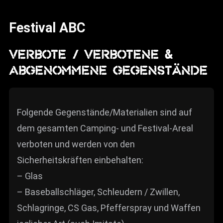
News
Festival ABC
Info
Media
VERBOTE / VERBOTENE &
ABGENOMMENE GEGENSTÄNDE
ZUM SHOP
Kontakt
Folgende Gegenstände/Materialien sind auf
BARRIEREFREIHEIT
ONLINE
dem gesamten Camping- und Festival-Areal
verboten und werden von den
Rückblicke
Sicherheitskräften einbehalten:
Galerien
– Glas
– Baseballschläger, Schleudern / Zwillen,
Schlagringe, CS Gas, Pfefferspray und Waffen