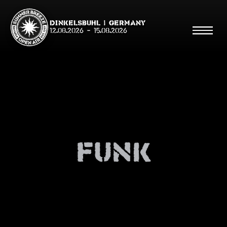
Dinkelsbühl | Germany
12.08.2026
-
15.08.2026
Suche
Suche
funk
Shop
Line Up
Running Order/Maps
Festival ABC