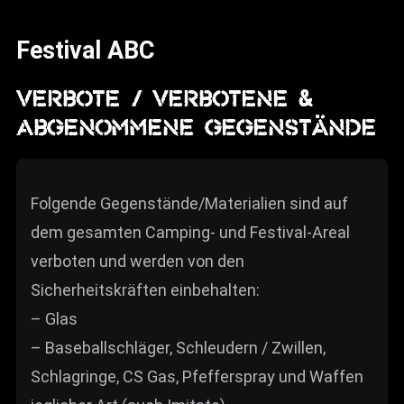
News
Festival ABC
Info
Media
VERBOTE / VERBOTENE &
ABGENOMMENE GEGENSTÄNDE
ZUM SHOP
Kontakt
Folgende Gegenstände/Materialien sind auf
BARRIEREFREIHEIT
ONLINE
dem gesamten Camping- und Festival-Areal
verboten und werden von den
Rückblicke
Sicherheitskräften einbehalten:
Galerien
– Glas
– Baseballschläger, Schleudern / Zwillen,
Schlagringe, CS Gas, Pfefferspray und Waffen