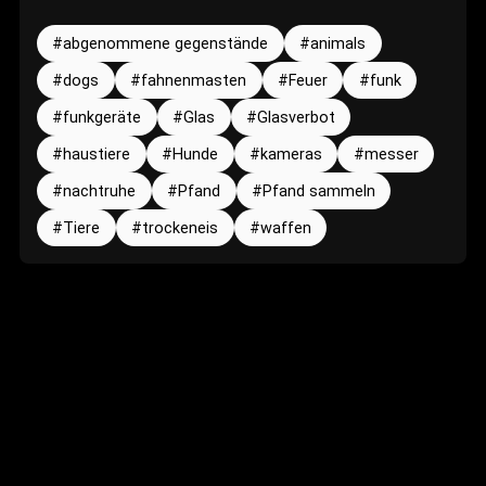
abgenommene gegenstände
animals
dogs
fahnenmasten
Feuer
funk
funkgeräte
Glas
Glasverbot
haustiere
Hunde
kameras
messer
nachtruhe
Pfand
Pfand sammeln
Tiere
trockeneis
waffen