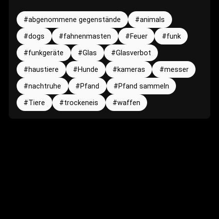
abgenommene gegenstände
animals
dogs
fahnenmasten
Feuer
funk
funkgeräte
Glas
Glasverbot
haustiere
Hunde
kameras
messer
nachtruhe
Pfand
Pfand sammeln
Tiere
trockeneis
waffen