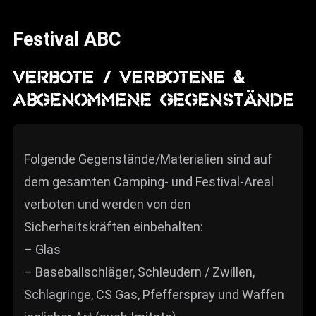
News
Festival ABC
Info
Media
VERBOTE / VERBOTENE &
ABGENOMMENE GEGENSTÄNDE
ZUM SHOP
Kontakt
Folgende Gegenstände/Materialien sind auf
BARRIEREFREIHEIT
ONLINE
dem gesamten Camping- und Festival-Areal
verboten und werden von den
Rückblicke
Sicherheitskräften einbehalten:
Galerien
– Glas
– Baseballschläger, Schleudern / Zwillen,
Schlagringe, CS Gas, Pfefferspray und Waffen