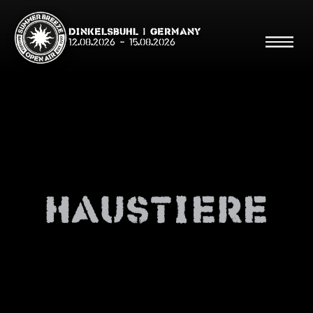
Dinkelsbühl | Germany
12.08.2026
-
15.08.2026
Suche
Suche
haustiere
Shop
Line Up
Running Order/Maps
Festival ABC