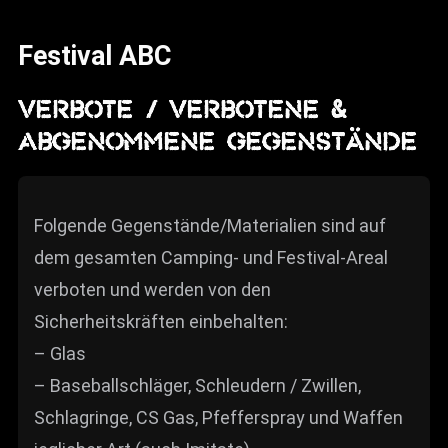
News
Festival ABC
Info
Media
VERBOTE / VERBOTENE &
ABGENOMMENE GEGENSTÄNDE
ZUM SHOP
Kontakt
Folgende Gegenstände/Materialien sind auf
BARRIEREFREIHEIT
ONLINE
dem gesamten Camping- und Festival-Areal
verboten und werden von den
Rückblicke
Sicherheitskräften einbehalten:
Galerien
– Glas
– Baseballschläger, Schleudern / Zwillen,
Schlagringe, CS Gas, Pfefferspray und Waffen