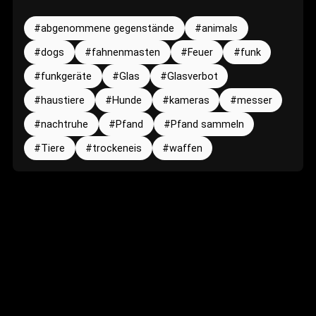
abgenommene gegenstände
animals
dogs
fahnenmasten
Feuer
funk
funkgeräte
Glas
Glasverbot
haustiere
Hunde
kameras
messer
nachtruhe
Pfand
Pfand sammeln
Tiere
trockeneis
waffen