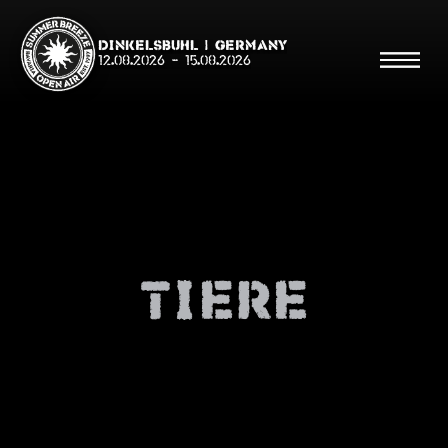
Dinkelsbühl | Germany
12.08.2026
-
15.08.2026
Suche
Suche
Tiere
Shop
Line Up
Running Order/Maps
Festival ABC