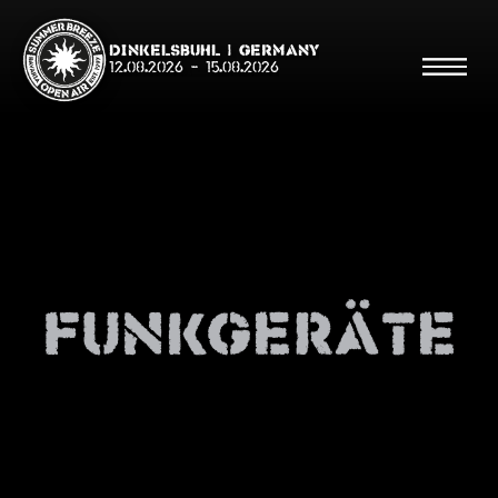
Dinkelsbühl | Germany
12.08.2026
-
15.08.2026
Suche
Suche
funkgeräte
Shop
Line Up
Running Order/Maps
Festival ABC