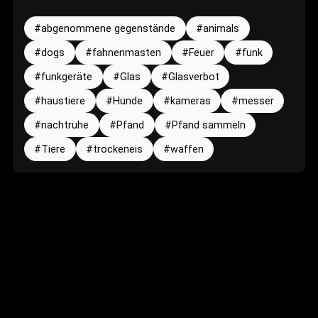
abgenommene gegenstände
animals
dogs
fahnenmasten
Feuer
funk
funkgeräte
Glas
Glasverbot
haustiere
Hunde
kameras
messer
nachtruhe
Pfand
Pfand sammeln
Tiere
trockeneis
waffen