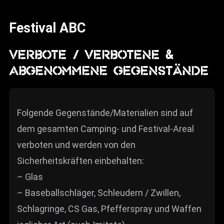
News
Festival ABC
Info
Media
VERBOTE / VERBOTENE &
ABGENOMMENE GEGENSTÄNDE
ZUM SHOP
Kontakt
Folgende Gegenstände/Materialien sind auf
BARRIEREFREIHEIT
ONLINE
dem gesamten Camping- und Festival-Areal
verboten und werden von den
Rückblicke
Sicherheitskräften einbehalten:
Galerien
– Glas
– Baseballschläger, Schleudern / Zwillen,
Schlagringe, CS Gas, Pfefferspray und Waffen