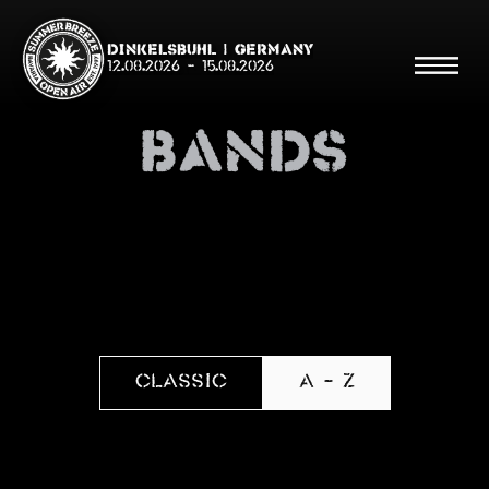
Dinkelsbühl | Germany
12.08.2026
-
15.08.2026
Bands
Suche
Suche
Shop
Classic
A - Z
Line Up
Running Order/Maps
Festival ABC