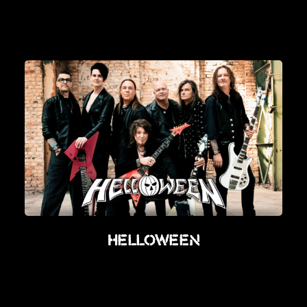
News
Info
Media
ZUM SHOP
Kontakt
BARRIEREFREIHEIT
ONLINE
Rückblicke
Galerien
Helloween